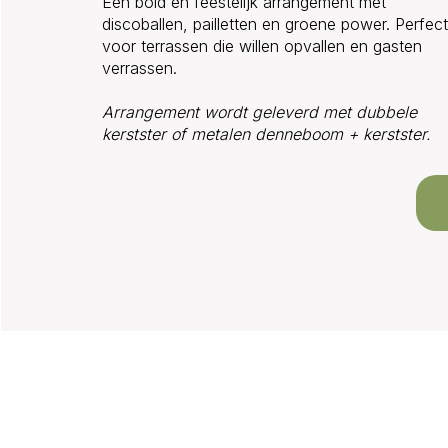
Een bold en feestelijk arrangement met
discoballen, pailletten en groene power. Perfect
voor terrassen die willen opvallen en gasten
verrassen.
Arrangement wordt geleverd met dubbele
kerstster of metalen denneboom + kerstster.