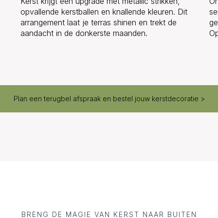
Kerst krijgt een upgrade met metallic strikken,
On
opvallende kerstballen en knallende kleuren. Dit
se
arrangement laat je terras shinen en trekt de
ge
aandacht in de donkerste maanden.
Op
Plan een terugbel afspraak en bestel jouw kerstdecoratie >
BRENG DE MAGIE VAN KERST NAAR BUITEN