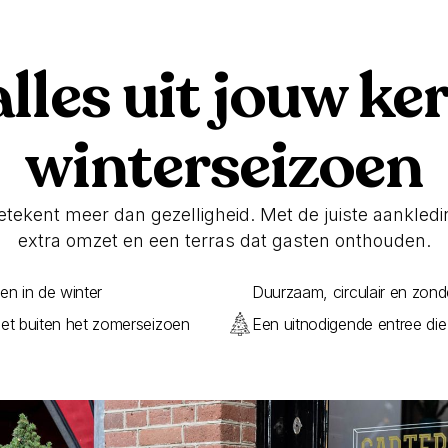
lles uit jouw ke
winterseizoen
etekent meer dan gezelligheid. Met de juiste aankleding
extra omzet en een terras dat gasten onthouden.
en in de winter
Duurzaam, circulair en zon
et buiten het zomerseizoen
Een uitnodigende entree die b