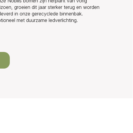
ze Nobilis bomen zijn herplant van vorig
izoen, groeien dit jaar sterker terug en worden
leverd in onze gerecyclede binnenbak.
tioneel met duurzame ledverlichting.