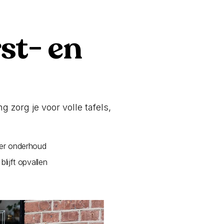
rst- en
 zorg je voor volle tafels,
der onderhoud
lijft opvallen