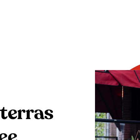
 terras
ee