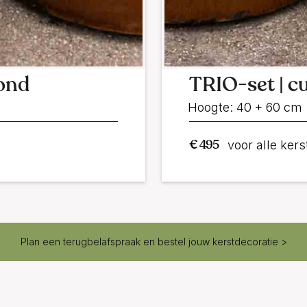
rond
TRIO-set | c
Hoogte: 40 + 60 cm
€ 495
voor alle ke
Plan een terugbelafspraak en bestel jouw kerstdecoratie >