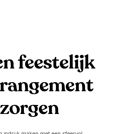
n feestelijk
rrangement
 zorgen
n indruk maken met een sfeervol