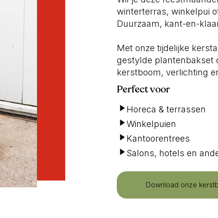
winterterras, winkelpui 
Duurzaam, kant-en-klaar
Met onze tijdelijke ker
gestylde plantenbakset di
kerstboom, verlichting en
Perfect voor
Horeca & terrassen
Winkelpuien
Kantoorentrees
Salons, hotels en ande
Download onze kerst