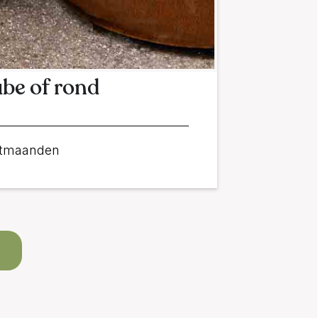
ube of rond
rstmaanden