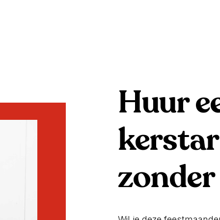
Huur ee
kersta
zonder
Wil je deze feestmaande