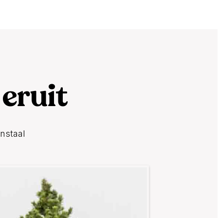
 eruit
enstaal