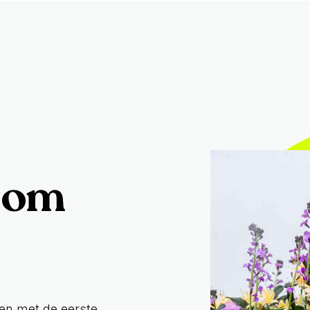
oom
ken met de eerste