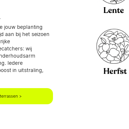
n
e jouw beplanting
ijd aan bij het seizoen
rijke
catchers: wij
, onderhoudsarm
g. Iedere
ost in uitstraling,
 terrassen >