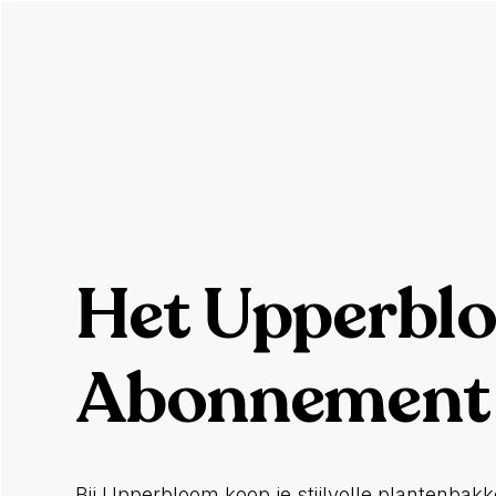
Het Upperbl
Abonnement
Bij Upperbloom koop je stijlvolle plantenbak